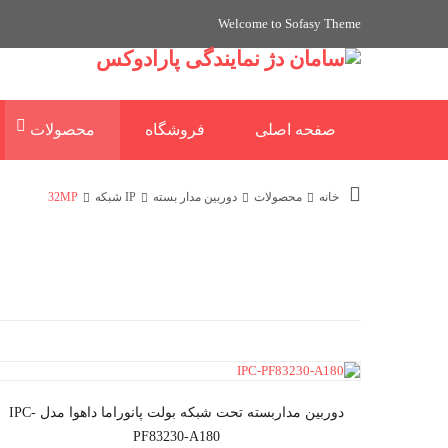
Welcome to Sofasy Theme
صفحه اصلی
فروشگاه
محصولات
خانه
محصولات
دوربین مدار بسته
IP شبکه
32MP
دوربین مداربسته تحت شبکه بولت پانوراما داهوا مدل IPC-
PF83230-A180